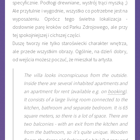
specyficznie. Podłogi drewniane, wystrój trąci myszką ;)
Ale przytulnie i wygodnie, wszystko co potrzebne jest na
wyposażeniu. Oprócz tego świetna lokalizacja -
dosłownie parę kroków od Parku Zdrojowego, ale przy
tej spokojniejszej i cichszej części.
Duszę tworzy nie tylko staroświecki charakter wnętrza,
ale przede wszystkim obrazy. Ogólnie, na dzień dobry,
od wejścia możesz poczuć, że mieszkał tu artysta.
The villa looks inconspicuous from the outside.
Inside there are several inhabited apartments and
an apartment for rent (available e.g. on
booking
).
It consists of a large living room connected to the
kitchen, bathroom and separate bedroom. It is 65
square meters, so there is a lot of space. There are
two balconies - with an exit from the kitchen and
from the bathroom, so it's quite unique. Wooden