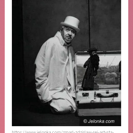
https://www.jelonka.com/zmarl-zdzislaw-rej-artysta-