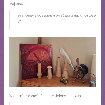
krajobraz (?).
In another place there is an abstract red landscape
(?).
W kuchni na górnej półce trzy zielone jabłuszka.