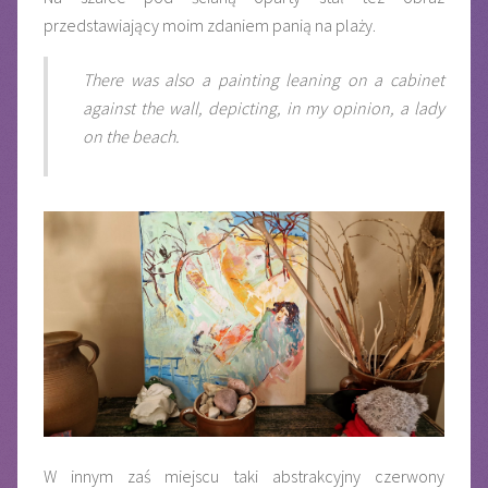
przedstawiający moim zdaniem panią na plaży.
There was also a painting leaning on a cabinet
against the wall, depicting, in my opinion, a lady
on the beach.
W innym zaś miejscu taki abstrakcyjny czerwony