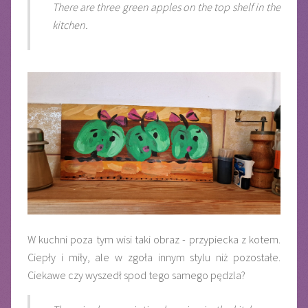
There are three green apples on the top shelf in the
kitchen.
W kuchni poza tym wisi taki obraz - przypiecka z kotem.
Ciepły i miły, ale w zgoła innym stylu niż pozostałe.
Ciekawe czy wyszedł spod tego samego pędzla?