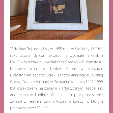
"Zdzisław Rej urodził się w 1955 roku w Świdnicy. W 1981
roku uzyskał dyplom aktorski na wydziale lalkarskim
PWST w Warszawie, wydział zamiejscowy w Białymstoku.
Pracował m.in.: w Teatrze Kubuś w Kielcach,
Białostockim Teatrze Lalek, Teatrze Animacji w Jeleniej
Górze, Teatrze Animacji w Poznaniu. W latach 1991-1999
był dyrektorem naczelnym i artystycznym Teatru im.
Andersena w Lublinie. Ostanie lata pracy na scenie
związał z Teatrem Lalki i Aktora w Łomży, w którym
pracował przez 10 lat."