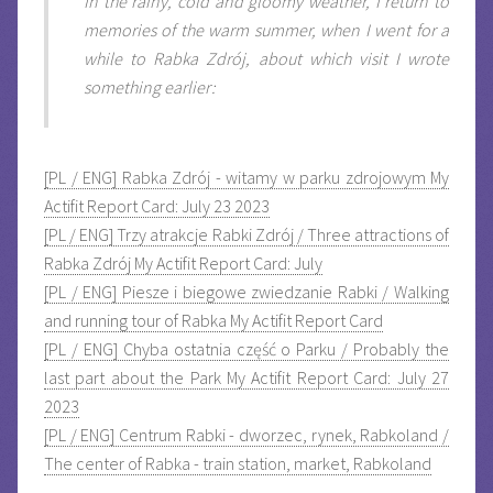
In the rainy, cold and gloomy weather, I return to
memories of the warm summer, when I went for a
while to Rabka Zdrój, about which visit I wrote
something earlier:
[PL / ENG] Rabka Zdrój - witamy w parku zdrojowym My
Actifit Report Card: July 23 2023
[PL / ENG] Trzy atrakcje Rabki Zdrój / Three attractions of
Rabka Zdrój My Actifit Report Card: July
[PL / ENG] Piesze i biegowe zwiedzanie Rabki / Walking
and running tour of Rabka My Actifit Report Card
[PL / ENG] Chyba ostatnia część o Parku / Probably the
last part about the Park My Actifit Report Card: July 27
2023
[PL / ENG] Centrum Rabki - dworzec, rynek, Rabkoland /
The center of Rabka - train station, market, Rabkoland