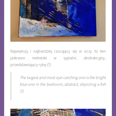
Największy i najbardziej rzucający się w oczy to ten
jaskrawo niebieski w sypialni, abstrakcyjny,
przedstawiający rybę (?).
The largest and most eye-catching one is the bright
blue one in the bedroom, abstract, depicting a fish
(?).