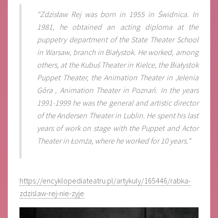
"Zdzisław Rej was born in 1955 in Świdnica. In
1981, he obtained an acting diploma at the
puppetry department of the State Theater School
in Warsaw, branch in Białystok. He worked, among
others, at the Kubuś Theater in Kielce, the Białystok
Puppet Theater, the Animation Theater in Jelenia
Góra , Animation Theater in Poznań. In the years
1991-1999 he was the general and artistic director
of the Andersen Theater in Lublin. He spent his last
years of work on stage with the Puppet and Actor
Theater in Łomża, where he worked for 10 years."
https://encyklopediateatru.pl/artykuly/165446/rabka-
zdzislaw-rej-nie-zyje