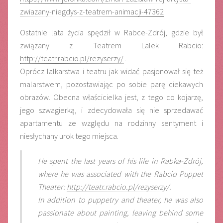
zwiazany-niegdys-z-teatrem-animacji-47362
Ostatnie lata życia spędził w Rabce-Zdrój, gdzie był
związany z Teatrem Lalek Rabcio:
http://teatr.rabcio.pl/rezyserzy/
.
Oprócz lalkarstwa i teatru jak widać pasjonował się też
malarstwem, pozostawiając po sobie parę ciekawych
obrazów. Obecna właścicielka jest, z tego co kojarzę,
jego szwagierką, i zdecydowała się nie sprzedawać
apartamentu ze względu na rodzinny sentyment i
niesłychany urok tego miejsca.
He spent the last years of his life in Rabka-Zdrój,
where he was associated with the Rabcio Puppet
Theater:
http://teatr.rabcio.pl/rezyserzy/
.
In addition to puppetry and theater, he was also
passionate about painting, leaving behind some