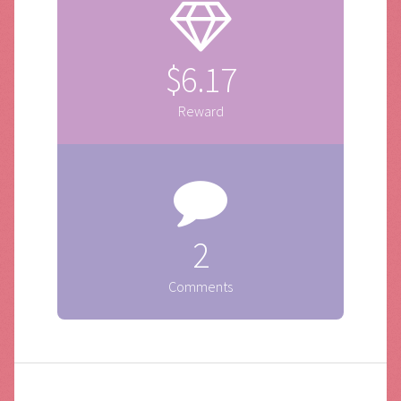
$6.17
Reward
2
Comments