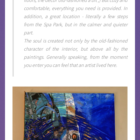
floors, the decor old-fashioned a bit ;) But cozy and
comfortable, everything you need is provided. In
addition, a great location - literally a few steps
from the Spa Park, but in the calmer and quieter
part.
The soul is created not only by the old-fashioned
character of the interior, but above all by the
paintings. Generally speaking, from the moment
you enter you can feel that an artist lived here.