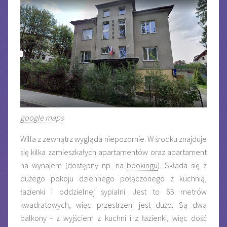
google maps
Willa z zewnątrz wygląda niepozornie. W środku znajduje
się kilka zamieszkałych apartamentów oraz apartament
na wynajem (dostępny np. na
bookingu
). Składa się z
dużego pokoju dziennego połączonego z kuchnią,
łazienki i oddzielnej sypialni. Jest to 65 metrów
kwadratowych, więc przestrzeni jest dużo. Są dwa
balkony - z wyjściem z kuchni i z łazienki, więc dość