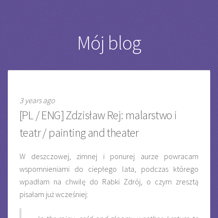
Mój blog
3 years ago
[PL / ENG] Zdzisław Rej: malarstwo i
teatr / painting and theater
W deszczowej, zimnej i ponurej aurze powracam
wspomnieniami do ciepłego lata, podczas którego
wpadłam na chwilę do Rabki Zdrój, o czym zresztą
pisałam już wcześniej: