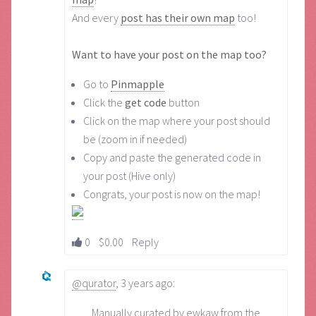
And every
post has their own map
too!
Want to have your post on the map too?
Go to
Pinmapple
Click the
get code
button
Click on the map where your post should
be (zoom in if needed)
Copy and paste the generated code in
your post (Hive only)
Congrats, your post is now on the map!
0
$0.00
Reply
@qurator
,
3 years ago
:
Manually curated by ewkaw from the