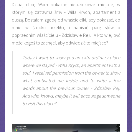
Dzisiaj chcę Wam pokazać nietuzinkowe miejsce, w
którym się zatrzymaliśmy - Willa Krych, apartament z
duszą. Dostałam zgodę od właścicielki, aby pokazać, co
mnie w środku urzekło, i napisać parę słów o
poprzednim właścicielu - Zdzisławie Reju. A kto wie, być
może kogoś to zachęci, aby odwiedzić to miejsce?
Today I want to show you an extraordinary place
where we stayed - Willa Krych, an apartment with a
soul. I received permission from the owner to show
what captivated me inside and to write a few
words about the previous owner - Zdzisław Rej.
And who knows, maybe it will encourage someone
to visit this place?