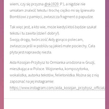
wiem, czy się przyzna
@sk1920
:P ), a nigdzie nie
umiałam znaleźć tekstu i trochę ciężko mi się śpiewało
Bomblowi z pamięci, zwłaszcza fragment o papudze.
Tak więc jest, a kto wie, może kiedyś ktoś będzie szukał
tekstu i tu zawita (dzień dobry!).
Swoją drogą, twórczość Aidy gorąco polecam,
zwłaszcza jeśli w pobliżu są jakieś małe pociechy. Cała
płyta jest naprawdę niezła.
Aida Kosojan-Przybysz to Ormianka urodzona w Gruzji,
mieszkająca w Polsce. Wizjonerka, kompozytorka,
wokalistka, autorka tekstów, felietonistka. Można się z nią
zapoznać na jej instagramie:
https://www.instagram.com/aida_kosojan_przybysz_official/