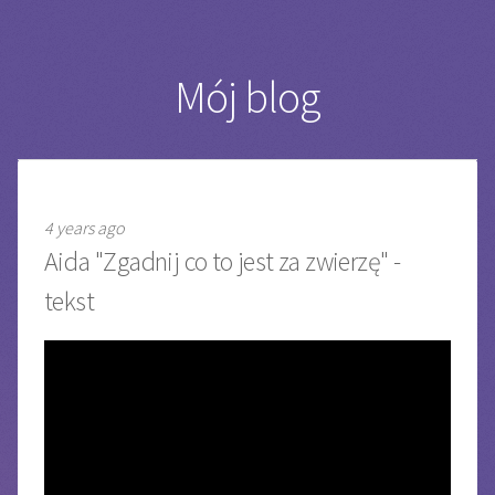
Mój blog
4 years ago
Aida "Zgadnij co to jest za zwierzę" -
tekst