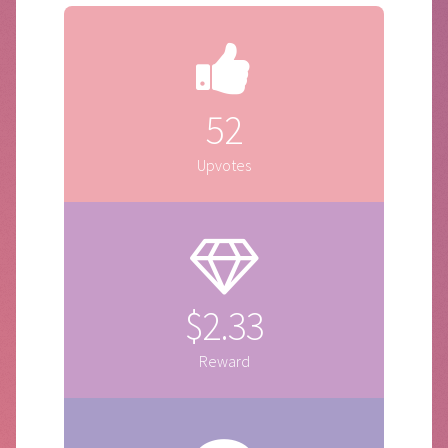
52
Upvotes
$2.33
Reward