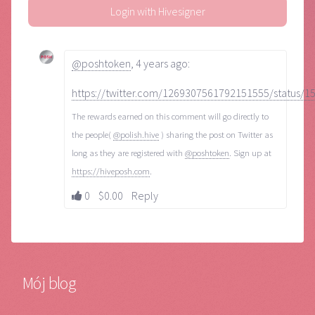
Login with Hivesigner
@poshtoken
,
4 years ago
:
https://twitter.com/1269307561792151555/status/
The rewards earned on this comment will go directly to
the people(
@polish.hive
) sharing the post on Twitter as
long as they are registered with
@poshtoken
. Sign up at
https://hiveposh.com
.
0
$0.00
Reply
Mój blog