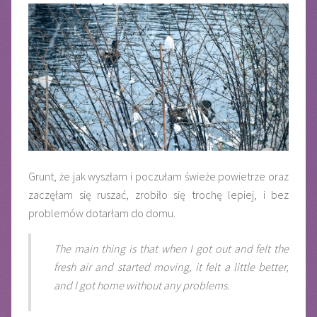
Grunt, że jak wyszłam i poczułam świeże powietrze oraz
zaczęłam się ruszać, zrobiło się trochę lepiej, i bez
problemów dotarłam do domu.
The main thing is that when I got out and felt the
fresh air and started moving, it felt a little better,
and I got home without any problems.