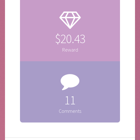
$20.43
Reward
11
Comments