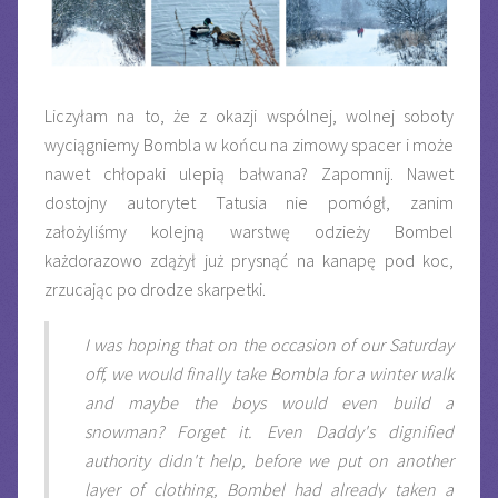
Liczyłam na to, że z okazji wspólnej, wolnej soboty
wyciągniemy Bombla w końcu na zimowy spacer i może
nawet chłopaki ulepią bałwana? Zapomnij. Nawet
dostojny autorytet Tatusia nie pomógł, zanim
założyliśmy kolejną warstwę odzieży Bombel
każdorazowo zdążył już prysnąć na kanapę pod koc,
zrzucając po drodze skarpetki.
I was hoping that on the occasion of our Saturday
off, we would finally take Bombla for a winter walk
and maybe the boys would even build a
snowman? Forget it. Even Daddy's dignified
authority didn't help, before we put on another
layer of clothing, Bombel had already taken a