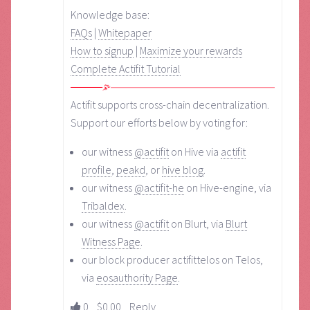
Knowledge base:
FAQs
|
Whitepaper
How to signup
|
Maximize your rewards
Complete Actifit Tutorial
Actifit supports cross-chain decentralization.
Support our efforts below by voting for:
our witness
@actifit
on Hive via
actifit
profile
,
peakd
, or
hive blog
.
our witness
@actifit-he
on Hive-engine, via
Tribaldex
.
our witness
@actifit
on Blurt, via
Blurt
Witness Page
.
our block producer actifittelos on Telos,
via
eosauthority Page
.
0
$0.00
Reply