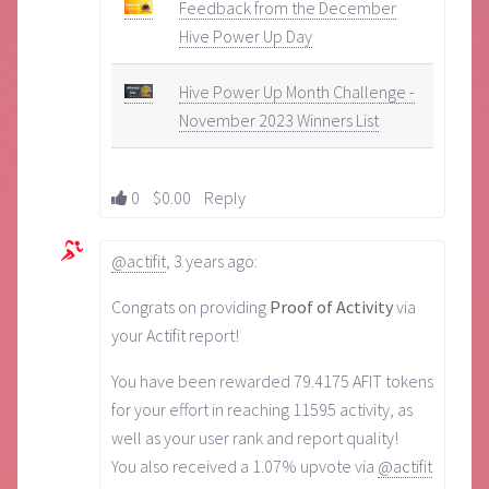
Feedback from the December
Hive Power Up Day
Hive Power Up Month Challenge -
November 2023 Winners List
0
$0.00
Reply
@actifit
,
3 years ago
:
Congrats on providing
Proof of Activity
via
your Actifit report!
You have been rewarded 79.4175 AFIT tokens
for your effort in reaching 11595 activity, as
well as your user rank and report quality!
You also received a 1.07% upvote via
@actifit