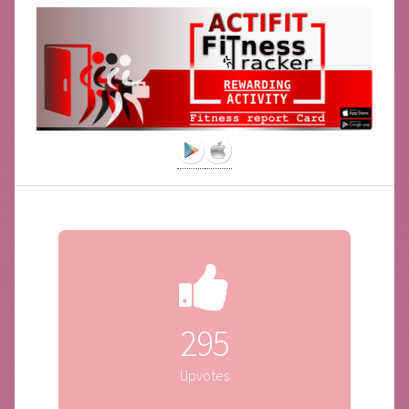
295
Upvotes