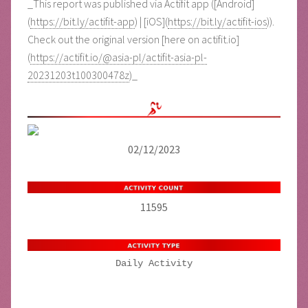
_This report was published via Actifit app ([Android]
(
https://bit.ly/actifit-app
) | [iOS](
https://bit.ly/actifit-ios
)).
Check out the original version [here on actifit.io]
(
https://actifit.io/@asia-pl/actifit-asia-pl-
20231203t100300478z
)_
02/12/2023
11595
Daily Activity