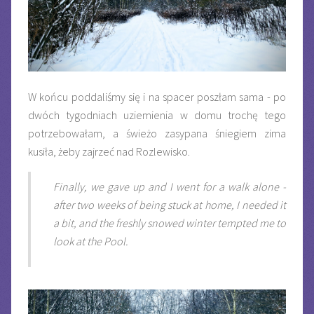
W końcu poddaliśmy się i na spacer poszłam sama - po
dwóch tygodniach uziemienia w domu trochę tego
potrzebowałam, a świeżo zasypana śniegiem zima
kusiła, żeby zajrzeć nad Rozlewisko.
Finally, we gave up and I went for a walk alone -
after two weeks of being stuck at home, I needed it
a bit, and the freshly snowed winter tempted me to
look at the Pool.