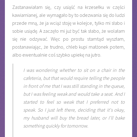
Zastanawiałam się, czy usiąść na krzesełku w części
kawiarnianej, ale wymagało by to odezwania się do ludzi
przede mną, że ja wciąż stoję w kolejce, tylko mi słabo i
sobie usiądę. A zaczęło mi już być tak słabo, że wolałam
się nie odzywać. Więc po prostu stamtąd wyszłam,
postanawiając, że trudno, chleb kupi małżonek potem,
albo ewentualnie coś szybko upiekę na jutro.
I was wondering whether to sit on a chair in the
cafeteria, but that would require telling the people
in front of me that I was still standing in the queue,
but I was feeling weak and would take a seat. And I
started to feel so weak that I preferred not to
speak. So I just left there, deciding that it's okay,
my husband will buy the bread later, or I'll bake
something quickly for tomorrow.