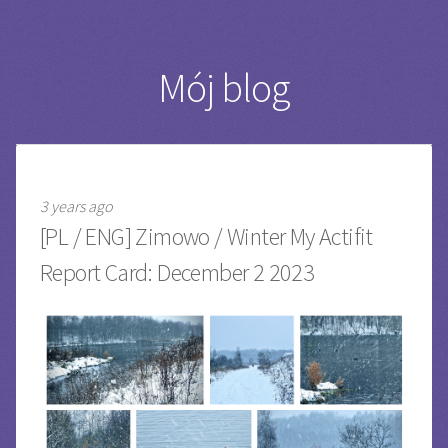
Mój blog
3 years ago
[PL / ENG] Zimowo / Winter My Actifit
Report Card: December 2 2023