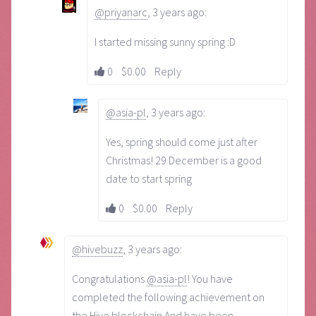
@priyanarc
,
3 years ago
:
I started missing sunny spring :D
0
$0.00
Reply
@asia-pl
,
3 years ago
:
Yes, spring should come just after
Christmas! 29 December is a good
date to start spring
0
$0.00
Reply
@hivebuzz
,
3 years ago
:
Congratulations
@asia-pl
! You have
completed the following achievement on
the Hive blockchain And have been