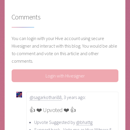
Comments
You can login with your Hive account using secure
Hivesigner and interact with this blog. You would be able
to comment and vote on this article and other
comments.
Login with Hivesigner
@sagarkothari88
,
3 years ago
:
👍 ❤️ Upvoted ❤️ 👍
Upvote Suggested by
@bhattg
Support back - Vote me as Hive Witness &