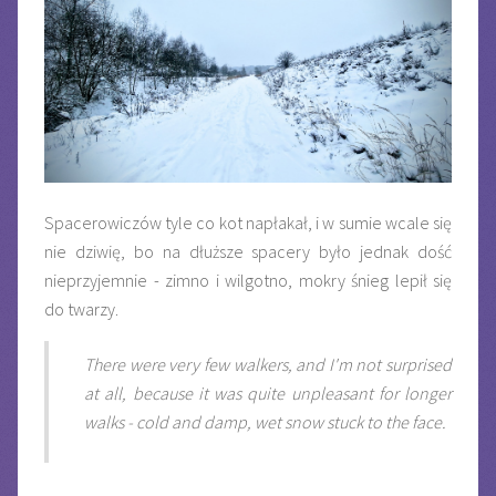
Spacerowiczów tyle co kot napłakał, i w sumie wcale się
nie dziwię, bo na dłuższe spacery było jednak dość
nieprzyjemnie - zimno i wilgotno, mokry śnieg lepił się
do twarzy.
There were very few walkers, and I'm not surprised
at all, because it was quite unpleasant for longer
walks - cold and damp, wet snow stuck to the face.