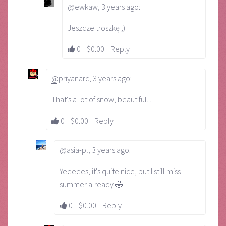
@ewkaw
,
3 years ago
:
Jeszcze troszkę ;)
0
$0.00
Reply
@priyanarc
,
3 years ago
:
That's a lot of snow, beautiful...
0
$0.00
Reply
@asia-pl
,
3 years ago
:
Yeeeees, it's quite nice, but I still miss
summer already 🤣
0
$0.00
Reply