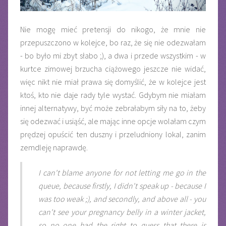
Nie mogę mieć pretensji do nikogo, że mnie nie
przepuszczono w kolejce, bo raz, że się nie odezwałam
- bo było mi zbyt słabo ;), a dwa i przede wszystkim - w
kurtce zimowej brzucha ciążowego jeszcze nie widać,
więc nikt nie miał prawa się domyślić, że w kolejce jest
ktoś, kto nie daje rady tyle wystać. Gdybym nie miałam
innej alternatywy, być może zebrałabym siły na to, żeby
się odezwać i usiąść, ale mając inne opcje wolałam czym
prędzej opuścić ten duszny i przeludniony lokal, zanim
zemdleję naprawdę.
I can't blame anyone for not letting me go in the
queue, because firstly, I didn't speak up - because I
was too weak ;), and secondly, and above all - you
can't see your pregnancy belly in a winter jacket,
so no one had the right to guess that there is